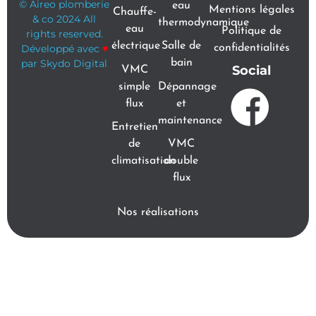
© Aireo plomberie
eau
Mentions légales
Chauffe-
& co 2024 All
thermodynamique
eau
Politique de
rights reserved.
électrique
Salle de
Développé avec
♥
confidentialités
par Skydo Digital
bain
Social
VMC
simple
Dépannage
flux
et
maintenance
Entretien
de
VMC
climatisation
double
flux
Nos réalisations