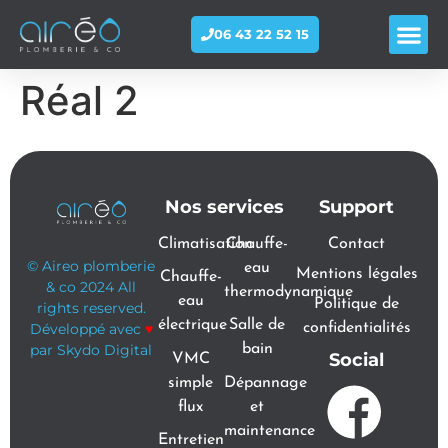
06 43 22 52 15
Réal 2
Nos services
Support
Climatisation
Chauffe-
Contact
© Aireo plomberie
eau
Mentions légales
Chauffe-
& co 2024 All
thermodynamique
eau
Politique de
rights reserved.
électrique
Salle de
Développé avec
♥
confidentialités
par Skydo Digital
bain
Social
VMC
simple
Dépannage
flux
et
maintenance
Entretien