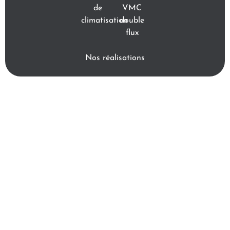
de
VMC
climatisation
double
flux
Nos réalisations